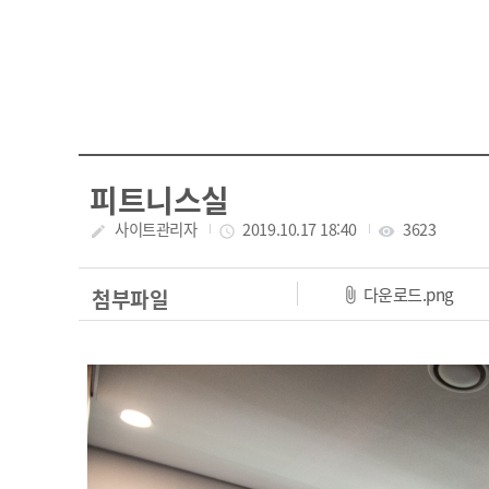
피트니스실
작성자
사이트관리자
작성일
2019.10.17 18:40
조회수
3623
create
access_time
visibility
파일
다운로드.png
첨부파일