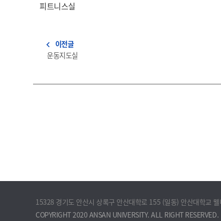
피트니스실
이전글
navigate_before
운동지도실
15328 경기도 안산시 상록구 안산대학로 155 (일동) 안산대학교 
COPYRIGHT 2020 ANSAN UNIVERSITY. ALL RIGHT RESERVED.