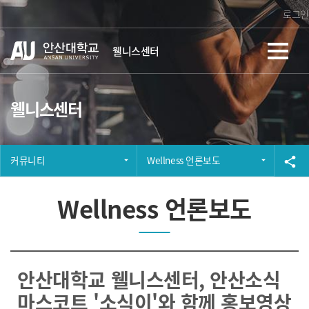
Skip Menu
로그인
웰니스센터
웰니스센터
커뮤니티
Wellness 언론보도
공
share
Wellness 언론보도
안산대학교 웰니스센터, 안산소식
마스코트 '소식이'와 함께 홍보영상