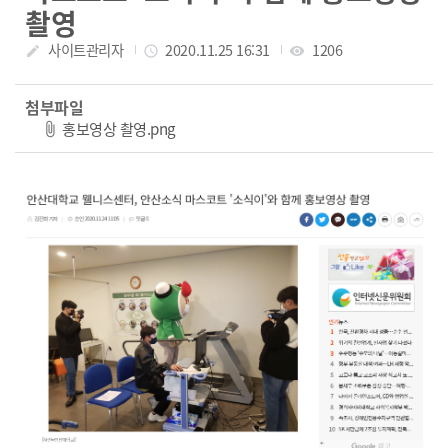
촬영
작성자
사이트관리자
작성일
2020.11.25 16:31
조회수
1206
create
access_time
visibility
첨부파일
파일 다운로드
홍보영상 촬영.png