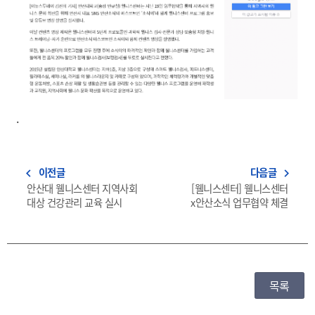
.
이전글
다음글
navigate_before
navigate_next
안산대 웰니스센터 지역사회
[웰니스센터] 웰니스센터
대상 건강관리 교육 실시
x안산소식 업무협약 체결
목록